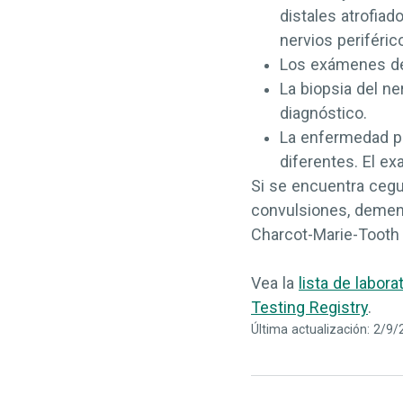
distales atrofiad
nervios periféri
Los exámenes de 
La biopsia del n
diagnóstico.
La enfermedad p
diferentes. El e
Si se encuentra ceg
convulsiones, demen
Charcot-Marie-Tooth 
Vea la
lista de labor
Testing Registry
.
Última actualización: 2/9