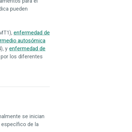
camentos para el
édica pueden
MT1),
enfermedad de
ermedio autosómica
), y
enfermedad de
por los diferentes
almente se inician
 específico de la