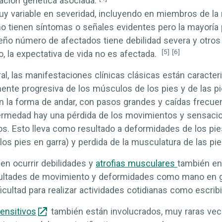
ación
genética asociada.
 variable en severidad, incluyendo en miembros de la 
o tienen síntomas o señales evidentes pero la mayoría
ño número de afectados tiene debilidad severa y otro
[5]
[6]
o, la expectativa de vida no es afectada.
l, las manifestaciones clínicas clásicas están caracter
mente progresiva de los músculos de los pies y de las pi
en la forma de andar, con pasos grandes y caídas frecue
ermedad hay una pérdida de los movimientos y sensacio
os. Esto lleva como resultado a deformidades de los pies
los pies en garra) y perdida de la musculatura de las pi
n ocurrir debilidades y
atrofias musculares
también en
cultades de movimiento y deformidades como mano en 
icultad para realizar actividades cotidianas como escribir
ensitivos
también están involucrados, muy raras vec