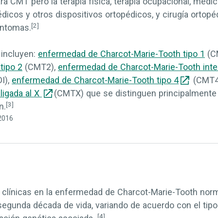
ra CMT pero la terapia física, terapia ocupacional, medi
édicos y otros dispositivos ortopédicos, y cirugía ortop
[2]
íntomas.
 incluyen:
enfermedad de Charcot-Marie-Tooth tipo 1
(C
tipo 2
(CMT2),
enfermedad de Charcot-Marie-Tooth int
I),
enfermedad de Charcot-Marie-Tooth tipo 4
(CMT4
ligada al X
(CMTX) que se distinguen principalmente 
[3]
n.
/2016
clínicas en la enfermedad de Charcot-Marie-Tooth norm
 segunda década de vida, variando de acuerdo con el tipo
[4]