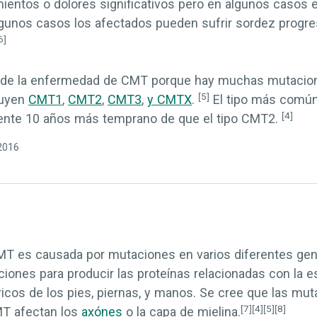
entos o dolores significativos pero en algunos casos e
unos casos los afectados pueden sufrir sordez progres
6]
de la enfermedad de CMT porque hay muchas mutacion
[5]
luyen
CMT1
,
CMT2
,
CMT3
,
y
CMTX
.
El tipo más común
[4]
ente 10 años más temprano de que el tipo CMT2.
/2016
T es causada por mutaciones en varios diferentes ge
iones para producir las proteínas relacionadas con la es
éricos de los pies, piernas, y manos. Se cree que las m
[7]
[4]
[5]
[8]
T afectan los
axónes
o la capa de mielina.