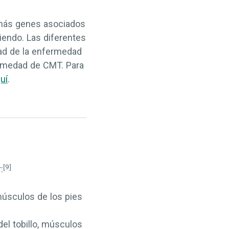
 más genes asociados
iendo. Las diferentes
ad de la enfermedad
ermedad de CMT. Para
uí
.
[9]
:
músculos de los pies
del tobillo, músculos