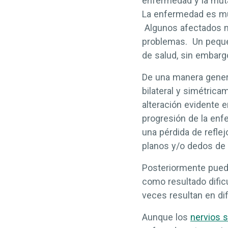
enfermedad y la
mut
La enfermedad es muy
Algunos afectados n
problemas. Un peque
de salud, sin embarg
De una manera genera
bilateral y simétrica
alteración evidente 
progresión de la enf
una pérdida de reflej
planos y/o dedos de 
Posteriormente puede
como resultado difi
veces resultan en dif
Aunque los
nervios s