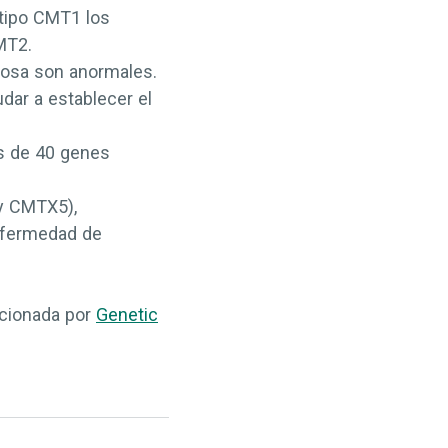
l tipo CMT1 los
CMT2.
viosa son anormales.
dar a establecer el
s de 40 genes
y CMTX5),
enfermedad de
cionada por
Genetic