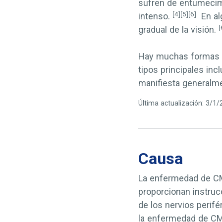
sufren de entumecimi
[4]
[5]
[6]
intenso.
En alg
[
gradual de la visión.
Hay muchas formas 
tipos principales inc
manifiesta generalm
Última actualización: 3/1
Causa
La enfermedad de CM
proporcionan instrucc
de los nervios perif
la enfermedad de CM