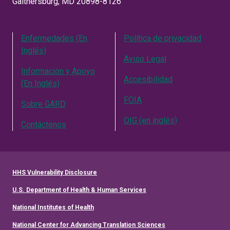
Gaithersburg, MD 20898-8126
Enfermedades (En
Política de privacidad
Inglés)
Aviso Legal
Información y Apoyo
Accesibilidad
(En Inglés)
FOIA
Sobre GARD
OIG (en inglés)
Contáctenos
HHS Vulnerability Disclosure
U.S. Department of Health & Human Services
National Institutes of Health
National Center for Advancing Translation Sciences